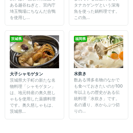
タナカゲンゲという深海
ある越谷ねぎと、宮内庁
魚を使った鍋料理です。
埼玉鴨場にちなんだ合鴨
この魚...
を使用し...
茨城県
福岡県
水炊き
大子シャモゲタン
数ある博多名物のなかで
茨城県大子町の新たな名
も食べておきたいのが100
物料理「シャモゲタン」
年以上もの歴史がある伝
は、地元特産の奥久慈し
統料理「水炊き」です。
ゃもを使用した薬膳料理
名の通り、水からぶつ切
です。奥久慈しゃもは、
りの...
茨城県...