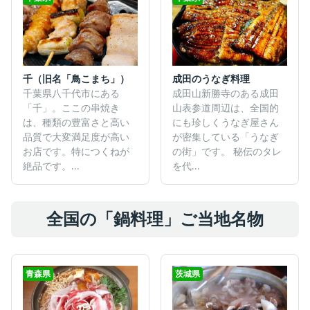
千（旧名「鳥こまち」）
成田のうなぎ料理
千葉県八千代市にある
成田山新勝寺のある成田
「千」。ここの串焼き
山表参道周辺は、全国的
は、種類の豊富さと高い
にも珍しくうなぎ屋さん
品質で大変満足度が高い
が密集している「うなぎ
お店です。特につくねが
の街」です。 秘伝のタレ
絶品です。...
を代...
全国の「鍋料理」ご当地名物
青森県
茨城県