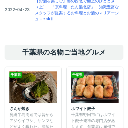
【お酒を楽しむ】都の西北で極上のひととき
（上） 「京料理 たん熊北店」 知識豊富な
2022-04-23
スタッフが提案するお料理とお酒のマリアージ
ュ - zakⅡ
千葉県の名物ご当地グルメ
千葉県
千葉県
さんが焼き
ホワイト餃子
房総半島周辺では昔から
千葉県野田市にはホワイ
アジやイワシ、サンマな
ト餃子発祥の専門店があ
どがよく獲れた。漁師た
ります。創業者は満州で