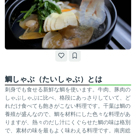
鯛しゃぶ（たいしゃぶ）とは
刺身でも食せる新鮮な鯛を使います。牛肉、豚肉の
しゃぶしゃぶに比べ、格段にあっさりしていて、ど
れだけ食べても飽きがこない料理です。千葉は鯛の
養殖が盛んなので、鯛を材料にした色々な料理があ
りますが、熱々のだし汁にくぐらせた鯛の味は格別
で、素材の味を最もよく味わえる料理です。南房総