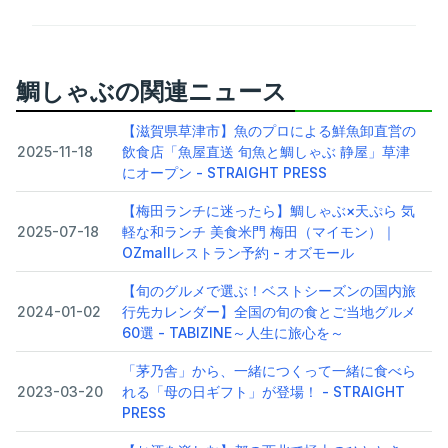
鯛しゃぶの関連ニュース
【滋賀県草津市】魚のプロによる鮮魚卸直営の
2025-11-18
飲食店「魚屋直送 旬魚と鯛しゃぶ 静屋」草津
にオープン - STRAIGHT PRESS
【梅田ランチに迷ったら】鯛しゃぶ×天ぷら 気
2025-07-18
軽な和ランチ 美食米門 梅田（マイモン）｜
OZmallレストラン予約 - オズモール
【旬のグルメで選ぶ！ベストシーズンの国内旅
2024-01-02
行先カレンダー】全国の旬の食とご当地グルメ
60選 - TABIZINE～人生に旅心を～
「茅乃舎」から、一緒につくって一緒に食べら
2023-03-20
れる「母の日ギフト」が登場！ - STRAIGHT
PRESS