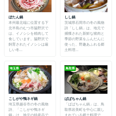
ぼたん鍋
しし鍋
本州最北端に位置する下
茨城県石岡市の冬の風物
北半島のむつ市脇野沢で
詩「しし鍋」は、地元で
は、イノシシを精肉して
捕獲された新鮮な猪肉と
食しています。脇野沢で
季節の野菜をふんだんに
飼育されたイノシシは厳
使った、野趣あふれる郷
しい冬...
土料理...
埼玉県
鳥取県
ばばちゃん鍋
こしがや鴨ネギ鍋
「ばばちゃん鍋」は、鳥
埼玉県越谷市の冬の風物
取県岩美町を中心に親し
詩、「こしがや鴨ネギ
まれている郷土料理で、
鍋」は、地元の特産品で