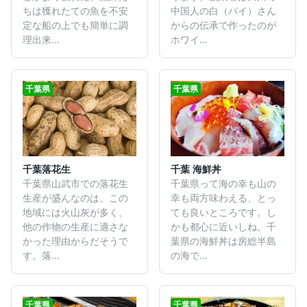
ちは獲れたての魚を不安
中国人の白（パイ）さん
定な船の上でも簡単に調
からの伝承で作ったのが
理出来...
ホワイ...
千葉県
千葉県
千葉落花生
千葉 海鮮丼
千葉県山武市での落花生
千葉県って海の幸も山の
生産が盛んなのは、この
幸も両方味わえる、とっ
地域には火山灰が多く、
ても良いところです。し
他の作物の生産に適さな
かも都心に近いしね。千
かった理由からだそうで
葉県の海鮮丼は房総半島
す。落...
の海で...
千葉県
千葉県