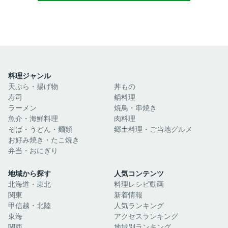
料理ジャンル
天ぷら・揚げ物
丼もの
寿司
鍋料理
ラーメン
焼鳥・串焼き
魚介・海鮮料理
肉料理
そば・うどん・麺類
郷土料理・ご当地グルメ
お好み焼き・たこ焼き
弁当・おにぎり
地域から探す
人気コンテンツ
北海道・東北
料理レシピ動画
関東
新着情報
甲信越・北陸
人気ランキング
東海
アクセスランキング
関西
地域別ランキング