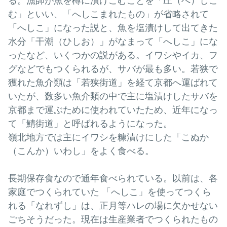
る。漁師が魚を樽に漬けこむことを「圧（へ）しこ
む」といい、「へしこまれたもの」が省略されて
「へしこ」になった説と、魚を塩漬けして出てきた
水分「干潮（ひしお）」がなまって「へしこ」にな
ったなど、いくつかの説がある。イワシやイカ、フ
グなどでもつくられるが、サバが最も多い。若狭で
獲れた魚介類は「若狭街道」を経て京都へ運ばれて
いたが、数多い魚介類の中で主に塩漬けしたサバを
京都まで運ぶために使われていたため、近年になっ
て「鯖街道」と呼ばれるようになった。
嶺北地方では主にイワシを糠漬けにした「こぬか
（こんか）いわし」をよく食べる。
長期保存食なので通年食べられている。以前は、各
家庭でつくられていた 「へしこ」を使ってつくら
れる「なれずし」は、正月等ハレの場に欠かせない
ごちそうだった。現在は生産業者でつくられたもの