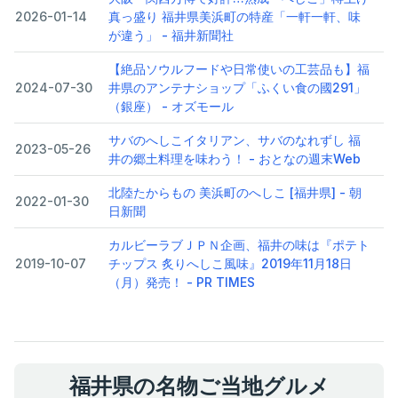
2026-01-14
真っ盛り 福井県美浜町の特産「一軒一軒、味
が違う」 - 福井新聞社
【絶品ソウルフードや日常使いの工芸品も】福
2024-07-30
井県のアンテナショップ「ふくい食の國291」
（銀座） - オズモール
サバのへしこイタリアン、サバのなれずし 福
2023-05-26
井の郷土料理を味わう！ - おとなの週末Web
北陸たからもの 美浜町のへしこ [福井県] - 朝
2022-01-30
日新聞
カルビーラブＪＰＮ企画、福井の味は『ポテト
2019-10-07
チップス 炙りへしこ風味』2019年11月18日
（月）発売！ - PR TIMES
福井県の名物ご当地グルメ