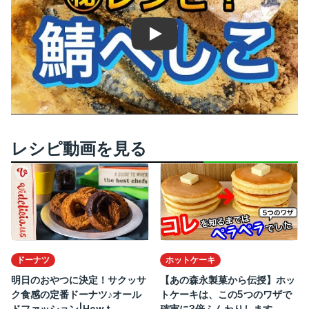
Play
レシピ動画を見る
ドーナツ
ホットケーキ
明日のおやつに決定！サクッサ
【あの森永製菓から伝授】ホッ
ク食感の定番ドーナツ♪オール
トケーキは、この5つのワザで
ドファッション|How t...
確実に3倍ふんわりします