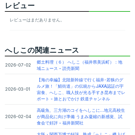
レビュー
レビューはまだありません。
へしこの関連ニュース
郷土料理（６） へしこ（福井県美浜町）：地
2026-07-02
域ニュース - 読売新聞
【海の幸編】北陸新幹線で行く福井･若狭のグ
ルメ旅！「鯖街道」の伝統からJAXA認証の宇
2026-03-01
宙食、へしこ、職人技が光る手すき昆布までレ
ポート - 旅とおでかけ 鉄道チャンネル
高級魚、三方湖のコイをへしこに…地元高校生
2026-02-04
が商品化に向け準備 うまみ凝縮の新感覚、試
食会で好評 - 福井新聞社
大阪・関西万博で好評…熟成「へしこ」樽上げ