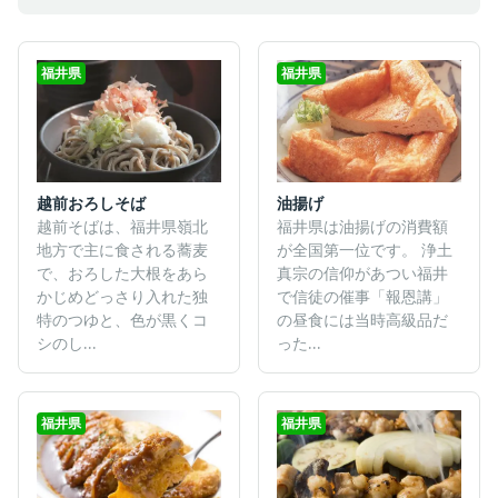
福井県
福井県
越前おろしそば
油揚げ
越前そばは、福井県嶺北
福井県は油揚げの消費額
地方で主に食される蕎麦
が全国第一位です。 浄土
で、おろした大根をあら
真宗の信仰があつい福井
かじめどっさり入れた独
で信徒の催事「報恩講」
特のつゆと、色が黒くコ
の昼食には当時高級品だ
シのし...
った...
福井県
福井県