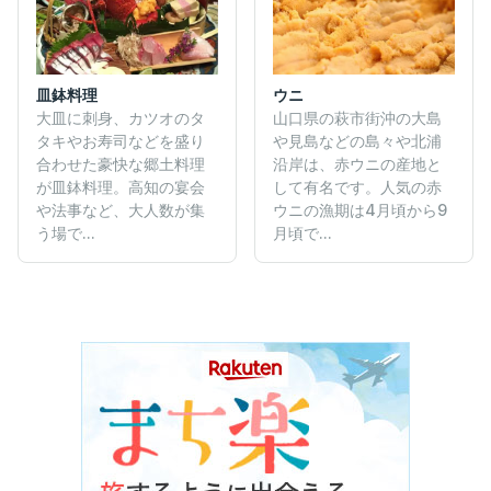
皿鉢料理
ウニ
大皿に刺身、カツオのタ
山口県の萩市街沖の大島
タキやお寿司などを盛り
や見島などの島々や北浦
合わせた豪快な郷土料理
沿岸は、赤ウニの産地と
が皿鉢料理。高知の宴会
して有名です。人気の赤
や法事など、大人数が集
ウニの漁期は4月頃から9
う場で...
月頃で...