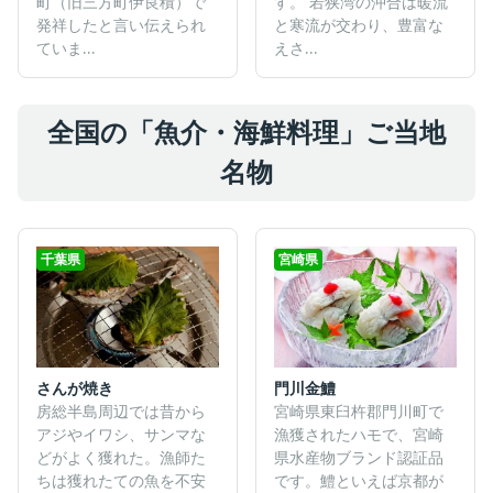
町（旧三方町伊良積）で
す。 若狭湾の沖合は暖流
発祥したと言い伝えられ
と寒流が交わり、豊富な
ていま...
えさ...
全国の「魚介・海鮮料理」ご当地
名物
千葉県
宮崎県
さんが焼き
門川金鱧
房総半島周辺では昔から
宮崎県東臼杵郡門川町で
アジやイワシ、サンマな
漁獲されたハモで、宮崎
どがよく獲れた。漁師た
県水産物ブランド認証品
ちは獲れたての魚を不安
です。鱧といえば京都が