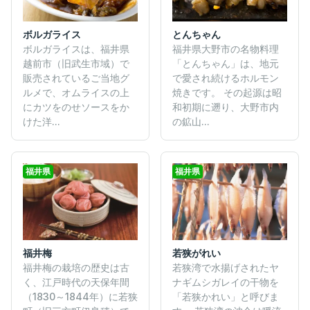
ボルガライス
とんちゃん
ボルガライスは、福井県
福井県大野市の名物料理
越前市（旧武生市域）で
「とんちゃん」は、地元
販売されているご当地グ
で愛され続けるホルモン
ルメで、オムライスの上
焼きです。 その起源は昭
にカツをのせソースをか
和初期に遡り、大野市内
けた洋...
の鉱山...
福井県
福井県
福井梅
若狭がれい
福井梅の栽培の歴史は古
若狭湾で水揚げされたヤ
く、江戸時代の天保年間
ナギムシガレイの干物を
（1830～1844年）に若狭
「若狭かれい」と呼びま