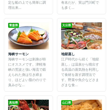
定な船の上でも簡単に調
有名だが、実は門川町で
理出来...
も多く...
青森県
大分県
海峡サーモン
地獄蒸し
海峡サーモンは刺身が特
江戸時代から続く「地獄
にオススメです。津軽海
蒸し」は温泉から噴出す
峡の荒波と強い海流で鍛
る高温の蒸気熱を利用し
えられた身は引き締ま
て食材を蒸す調理法で
り、ほどよい脂ののりで
す。野菜や魚介などさま
臭みがな...
ざまな食...
高知県
山口県