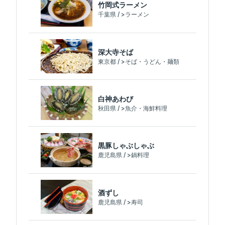
竹岡式ラーメン
千葉県 / >ラーメン
深大寺そば
東京都 / >そば・うどん・麺類
白神あわび
秋田県 / >魚介・海鮮料理
黒豚しゃぶしゃぶ
鹿児島県 / >鍋料理
酒ずし
鹿児島県 / >寿司