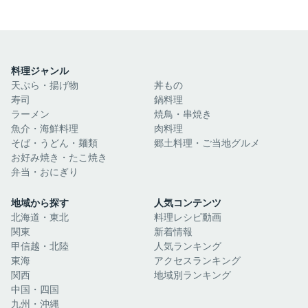
料理ジャンル
天ぷら・揚げ物
丼もの
寿司
鍋料理
ラーメン
焼鳥・串焼き
魚介・海鮮料理
肉料理
そば・うどん・麺類
郷土料理・ご当地グルメ
お好み焼き・たこ焼き
弁当・おにぎり
地域から探す
人気コンテンツ
北海道・東北
料理レシピ動画
関東
新着情報
甲信越・北陸
人気ランキング
東海
アクセスランキング
関西
地域別ランキング
中国・四国
九州・沖縄