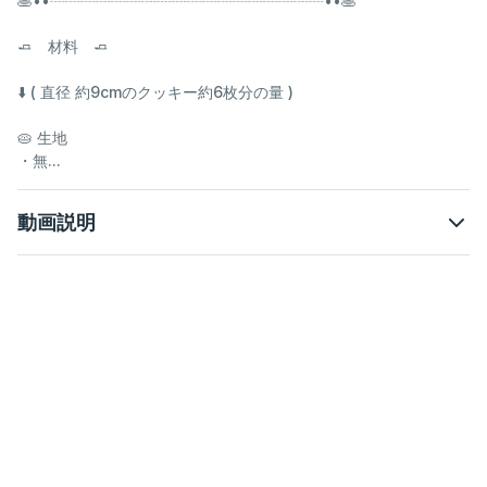
🥞••┈┈┈┈┈┈┈┈┈┈┈┈┈┈┈┈┈┈••🥞
🧈 材料 🧈
⬇️ ( 直径 約9cmのクッキー約6枚分の量 )
🥧 生地
・無...
動画説明