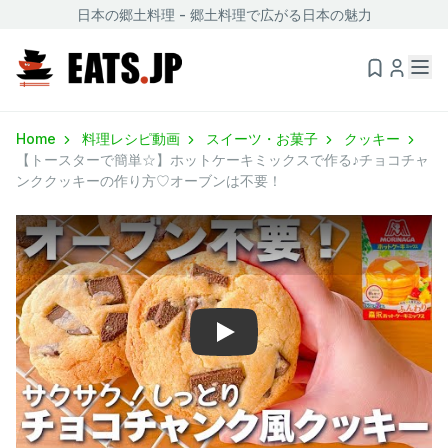
日本の郷土料理 - 郷土料理で広がる日本の魅力
Home
料理レシピ動画
スイーツ・お菓子
クッキー
【トースターで簡単☆】ホットケーキミックスで作る♪チョコチャ
ンククッキーの作り方♡オーブンは不要！
Play