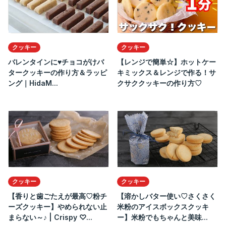
クッキー
クッキー
バレンタインに♥️チョコがけバ
【レンジで簡単☆】ホットケー
タークッキーの作り方＆ラッピ
キミックス＆レンジで作る！サ
ング｜HidaM...
クサククッキーの作り方♡
クッキー
クッキー
【香りと歯ごたえが最高♡粉チ
【溶かしバター使い♡さくさく
ーズクッキー】やめられない止
米粉のアイスボックスクッキ
まらない～♪ | Crispy ♡...
ー】米粉でもちゃんと美味...