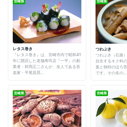
宮崎県
宮崎県
レタス巻き
つわぶき
『レタス巻き』は、宮崎市内で昭和41
つわぶき（石蕗
年に開店した老舗寿司店『一平』の創
自生するキク科
業者・村岡正二さんが、友人である音
葉と独特のほろ
楽家・平尾昌晃...
です。その名の...
宮崎県
宮崎県