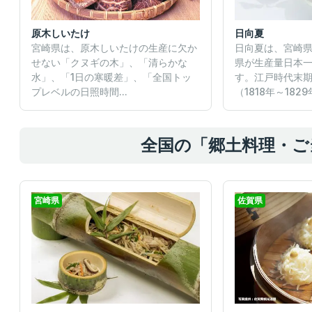
原木しいたけ
日向夏
宮崎県は、原木しいたけの生産に欠か
日向夏は、宮崎
せない「クヌギの木」、「清らかな
県が生産量日本
水」、「1日の寒暖差」、「全国トッ
す。江戸時代末
プレベルの日照時間...
（1818年～1829年
全国の「郷土料理・ご
宮崎県
佐賀県