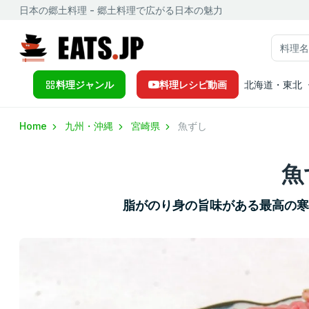
日本の郷土料理 - 郷土料理で広がる日本の魅力
料理ジャンル
料理レシピ動画
北海道・東北
Home
九州・沖縄
宮崎県
魚ずし
魚
脂がのり身の旨味がある最高の