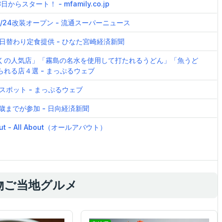
タート！ - mfamily.co.jp
/24改装オープン - 流通スーパーニュース
日替わり定食提供 - ひなた宮崎経済新聞
くの人気店」「霧島の名水を使用して打たれるうどん」「魚うど
れる店４選 - まっぷるウェブ
ポット - まっぷるウェブ
歳までが参加 - 日向経済新聞
t - All About（オールアバウト）
物ご当地グルメ