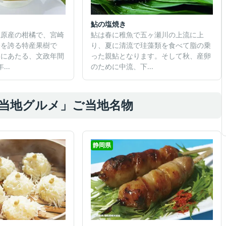
鮎の塩焼き
県原産の柑橘で、宮崎
鮎は春に稚魚で五ヶ瀬川の上流に上
一を誇る特産果樹で
り、夏に清流で珪藻類を食べて脂の乗
期にあたる、文政年間
った親鮎となります。そして秋、産卵
...
のために中流、下...
当地グルメ」ご当地名物
静岡県