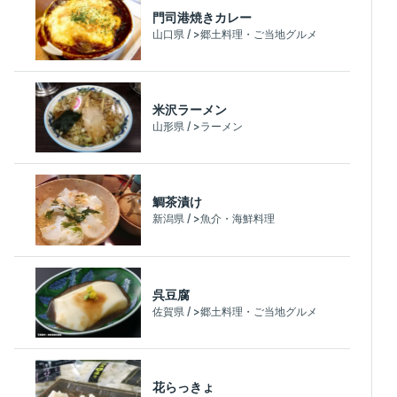
門司港焼きカレー
山口県 / >郷土料理・ご当地グルメ
米沢ラーメン
山形県 / >ラーメン
鯛茶漬け
新潟県 / >魚介・海鮮料理
呉豆腐
佐賀県 / >郷土料理・ご当地グルメ
花らっきょ