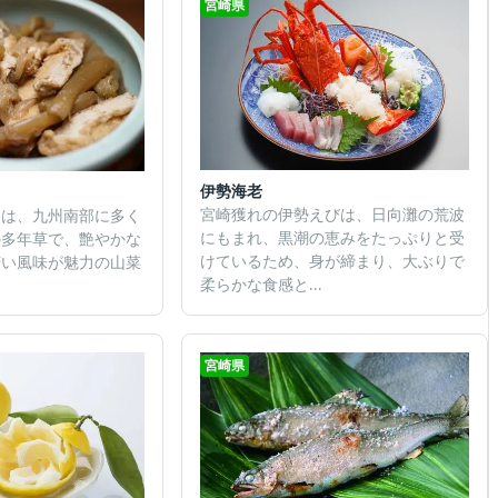
宮崎県
伊勢海老
宮崎獲れの伊勢えびは、日向灘の荒波
）は、九州南部に多く
にもまれ、黒潮の恵みをたっぷりと受
の多年草で、艶やかな
けているため、身が締まり、大ぶりで
苦い風味が魅力の山菜
柔らかな食感と...
宮崎県