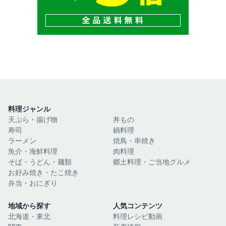
料理ジャンル
天ぷら・揚げ物
丼もの
寿司
鍋料理
ラーメン
焼鳥・串焼き
魚介・海鮮料理
肉料理
そば・うどん・麺類
郷土料理・ご当地グルメ
お好み焼き・たこ焼き
弁当・おにぎり
地域から探す
人気コンテンツ
北海道・東北
料理レシピ動画