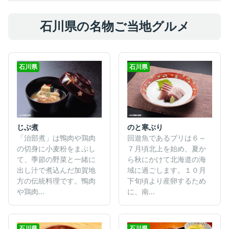
石川県の名物ご当地グルメ
石川県
石川県
じぶ煮
のと寒ぶり
「治部煮」は鴨肉や鶏肉
回遊魚であるブリは６～
の切身に小麦粉をまぶし
７月頃北上を始め、夏か
て、季節の野菜と一緒に
ら秋にかけて北海道の海
出し汁で煮込んだ加賀地
域に過ごします。１０月
方の伝統料理です。鴨肉
下旬頃より産卵するため
や鶏肉...
に、南...
石川県
石川県