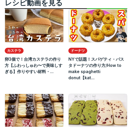
レシピ動画を見る
カステラ
ドーナツ
卵3個で！台湾カステラの作り
NYで話題！スパゲティ・パス
方【ふわっしゅわ〜で美味しす
タドーナツの作り方/How to
ぎる】作りやすい材料・...
make spaghetti
donut【kat...