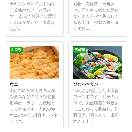
ナギムシガレイの干物を
名物「美保関イカ焼き」
「若狭かれい」と呼びま
は、日本海で獲れた新鮮
す。 若狭湾の沖合は暖流
なイカを炭火で香ばしく
と寒流が交わり、豊富な
焼き上げ、特製の醤油ダ
えさ...
レで仕...
山口県
宮崎県
ウニ
ひむか本サバ
山口県の萩市街沖の大島
宮崎県が認証した水産物
や見島などの島々や北浦
ブランドです。北東の北
沿岸は、赤ウニの産地と
浦で、天然種苗と無投薬
して有名です。人気の赤
にこだわって養殖し、飼
ウニの漁期は4月頃から9
育履歴が明らかで、出荷
月頃で...
前7日以...