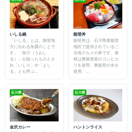
能登丼
いしる鍋
能登丼は、石川県奥能登
「いしる」とは、能登地
地区で提供されているご
方に伝わる魚醤のことで
当地グルメの丼です。食
す。「魚汁（うおし
材は奥能登産のコシヒカ
る）」が訛ったものとさ
リを使用、奥能登の水を
れ「いしり」や「よし
使用、...
る」とも呼ぶ...
石川県
石川県
金沢カレー
ハントンライス