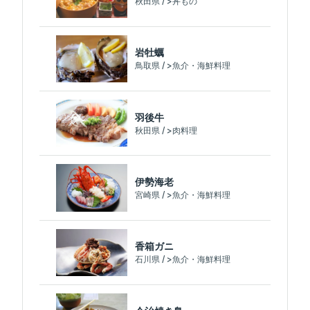
秋田県 / >丼もの
岩牡蠣
鳥取県 / >魚介・海鮮料理
羽後牛
秋田県 / >肉料理
伊勢海老
宮崎県 / >魚介・海鮮料理
香箱ガニ
石川県 / >魚介・海鮮料理