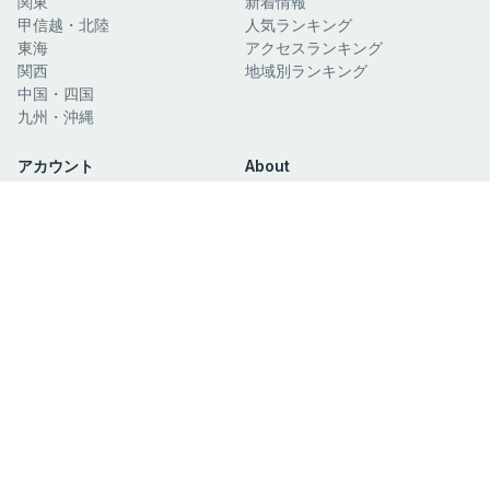
関東
新着情報
甲信越・北陸
人気ランキング
東海
アクセスランキング
関西
地域別ランキング
中国・四国
九州・沖縄
アカウント
About
新規登録
運営会社
ログイン
利用規約
マイリスト
個人情報保護方針
閲覧履歴
お問い合わせ
関連サイト
日本酒ガイド
日本絶景ガイド
©Copyright eats.jp All Rights Reserved.
公式SNS