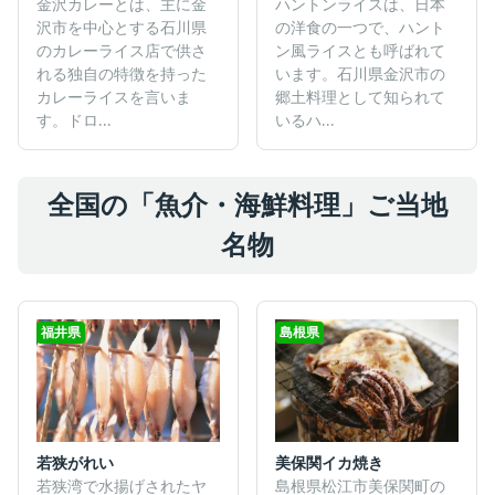
金沢カレーとは、主に金
ハントンライスは、日本
沢市を中心とする石川県
の洋食の一つで、ハント
のカレーライス店で供さ
ン風ライスとも呼ばれて
れる独自の特徴を持った
います。石川県金沢市の
カレーライスを言いま
郷土料理として知られて
す。ドロ...
いるハ...
全国の「魚介・海鮮料理」ご当地
名物
福井県
島根県
若狭がれい
美保関イカ焼き
若狭湾で水揚げされたヤ
島根県松江市美保関町の