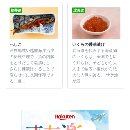
福井県
北海道
へしこ
いくらの醤油漬け
若狭地域や越前海岸沿岸
北海道を代表する海産物
の伝統料理で、魚の内臓
のいくらは、全国でも広
をとりだして塩漬けし、
く知られ、子どもから大
さらに糠漬けすることで
人まで幅広い世代から絶
腐らせずに長期保存でき
大な人気を誇る。 サケ漁
る。厳...
が最...