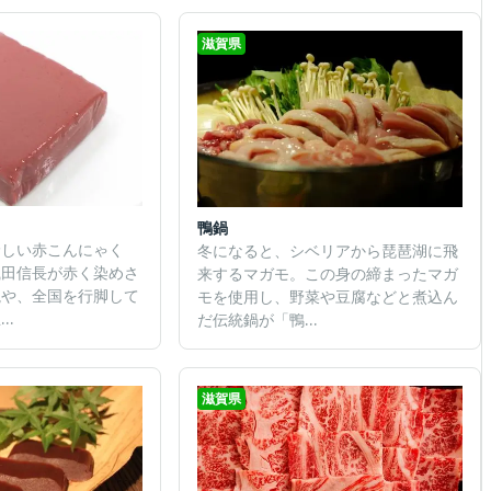
滋賀県
鴨鍋
珍しい赤こんにゃく
冬になると、シベリアから琵琶湖に飛
織田信長が赤く染めさ
来するマガモ。この身の締まったマガ
説や、全国を行脚して
モを使用し、野菜や豆腐などと煮込ん
..
だ伝統鍋が「鴨...
滋賀県