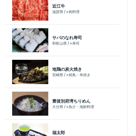
近江牛
滋賀県 / >肉料理
サバのなれ寿司
和歌山県 / >寿司
地鶏の炭火焼き
宮崎県 / >焼鳥・串焼き
豊後別府湾ちりめん
大分県 / >魚介・海鮮料理
福太郎