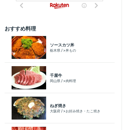
おすすめ料理
ソースカツ丼
栃木県 / >丼もの
千屋牛
岡山県 / >肉料理
ねぎ焼き
大阪府 / >お好み焼き・たこ焼き