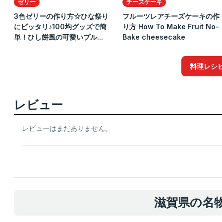
ゼリー
チーズケーキ
3色ゼリーの作り方☆ひな祭り
フルーツレアチーズケーキの作
にピッタリ♪100均グッズで簡
り方 How To Make Fruit No-
単！ひし餅風の可愛いプル...
Bake cheesecake
料理レシ
レビュー
レビューはまだありません。
滋賀県の名