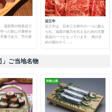
近江牛
は、滋賀県の特産品で
近江牛は、日本三大和牛の一つに数え
で作った餡に小麦粉を
られ、滋賀の魅力を伝えるための主要
る羊羹であり、竹の皮
産品の一つとなっています。 肉のき
めが細かかく、...
司」ご当地名物
和歌山県