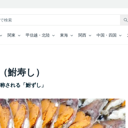
関東
甲信越・北陸
東海
関西
中国・四国
（鮒寿し）
も称される「鮒ずし」