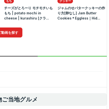
もち
クッキー
チーズがとろーり モチモチいも
ジャムのせバタークッキーの作
もち | potato mochi in
り方[卵なし] Jam Butter
cheese | kurashiru [クラ...
Cookies＊Eggless｜Hid...
ピ動画を探す
物ご当地グルメ