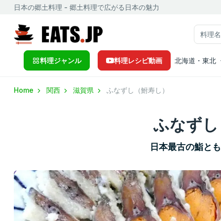
日本の郷土料理 - 郷土料理で広がる日本の魅力
料理ジャンル
料理レシピ動画
北海道・東北
Home
関西
滋賀県
ふなずし（鮒寿し）
ふなずし
日本最古の鮨と