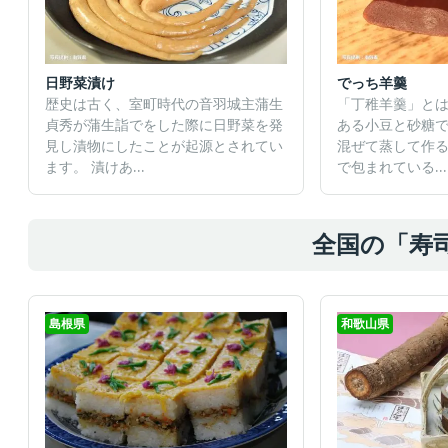
日野菜漬け
でっち羊羹
歴史は古く、室町時代の音羽城主蒲生
「丁稚羊羹」と
貞秀が蒲生詣でをした際に日野菜を発
ある小豆と砂糖
見し漬物にしたことが起源とされてい
混ぜて蒸して作
ます。 漬けあ...
で包まれている...
全国の「寿
島根県
和歌山県