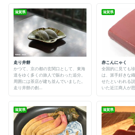
滋賀県
滋賀県
走り井餅
赤こんにゃく
かつて、京の都の玄関口として、東海
全国的に見ても
道をゆく多くの旅人で賑わった追分。
は、派手好きな
周囲には茶店が建ち並んでいました。
せたといわれる
走り井餅の創...
いた近江商人が思.
滋賀県
滋賀県