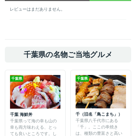
レビューはまだありません。
千葉県の名物ご当地グルメ
千葉県
千葉県
千（旧名「鳥こまち」）
千葉 海鮮丼
千葉県八千代市にある
千葉県って海の幸も山の
「千」。ここの串焼き
幸も両方味わえる、とっ
は、種類の豊富さと高い
ても良いところです。し