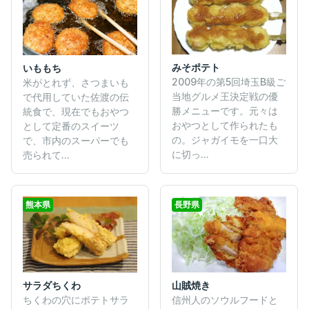
みそポテト
いももち
2009年の第5回埼玉B級ご
米がとれず、さつまいも
当地グルメ王決定戦の優
で代用していた佐渡の伝
勝メニューです。元々は
統食で、現在でもおやつ
おやつとして作られたも
として定番のスイーツ
の。ジャガイモを一口大
で、市内のスーパーでも
に切っ...
売られて...
熊本県
長野県
サラダちくわ
山賊焼き
ちくわの穴にポテトサラ
信州人のソウルフードと