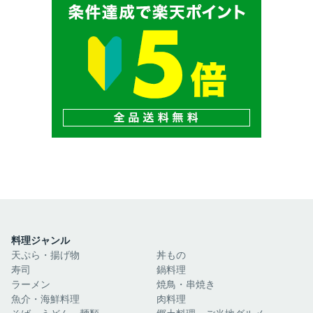
料理ジャンル
天ぷら・揚げ物
丼もの
寿司
鍋料理
ラーメン
焼鳥・串焼き
魚介・海鮮料理
肉料理