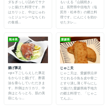
ダをぎっしり詰めてサク
もいえる『山賊焼き』
ッと揚げた料理です。外
は、長野県中信地方（塩
はカリッと、中はじゅわ
尻市・松本市）の郷土料
っとジューシーなちくわ
理です。にんにくを効か
の食感...
せたタレ...
熊本県
愛媛県
揚げ豚足
じゃこ天
<p>下ごしらえした豚足
じゃこ天は、愛媛県沿岸
をからりと揚げて、酢醤
でとれる小魚を皮や骨ご
油を垂らしていただきま
とすり潰し薄く平らにし
す。外側はカリカリ、中
て揚げた愛媛県南予地方
身はとろっとろ、肌の美
の郷土料理で、「じゃこ
容にもっ...
てんぷ...