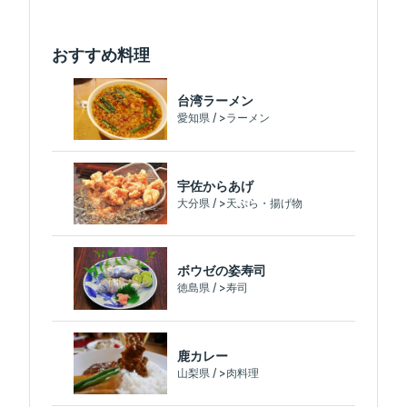
おすすめ料理
台湾ラーメン
愛知県 / >ラーメン
宇佐からあげ
大分県 / >天ぷら・揚げ物
ボウゼの姿寿司
徳島県 / >寿司
鹿カレー
山梨県 / >肉料理