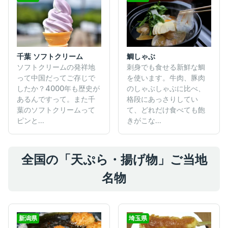
千葉 ソフトクリーム
鯛しゃぶ
ソフトクリームの発祥地
刺身でも食せる新鮮な鯛
って中国だってご存じで
を使います。牛肉、豚肉
したか？4000年も歴史が
のしゃぶしゃぶに比べ、
あるんですって。また千
格段にあっさりしてい
葉のソフトクリームって
て、どれだけ食べても飽
ピンと...
きがこな...
全国の「天ぷら・揚げ物」ご当地
名物
新潟県
埼玉県