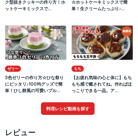
ク型抜きクッキーの作り方！ホ
☆ホットケーキミックスで簡
ットケーキミックスで...
単！生クリームたっぷり♪...
ゼリー
もち
3色ゼリーの作り方☆ひな祭り
【お疲れ気味の心と体に】もち
にピッタリ♪100均グッズで簡
もち感で癒されてね。作ればほ
単！ひし餅風の可愛いプル...
っこりできる一品。ア...
料理レシピ動画を探す
レビュー