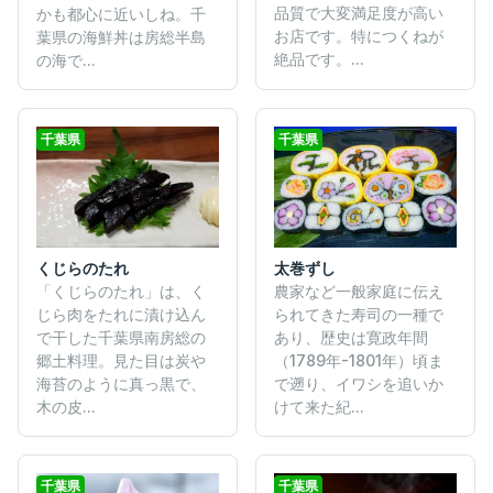
品質で大変満足度が高い
かも都心に近いしね。千
お店です。特につくねが
葉県の海鮮丼は房総半島
絶品です。...
の海で...
千葉県
千葉県
くじらのたれ
太巻ずし
「くじらのたれ」は、く
農家など一般家庭に伝え
じら肉をたれに漬け込ん
られてきた寿司の一種で
で干した千葉県南房総の
あり、歴史は寛政年間
郷土料理。見た目は炭や
（1789年-1801年）頃ま
海苔のように真っ黒で、
で遡り、イワシを追いか
木の皮...
けて来た紀...
千葉県
千葉県