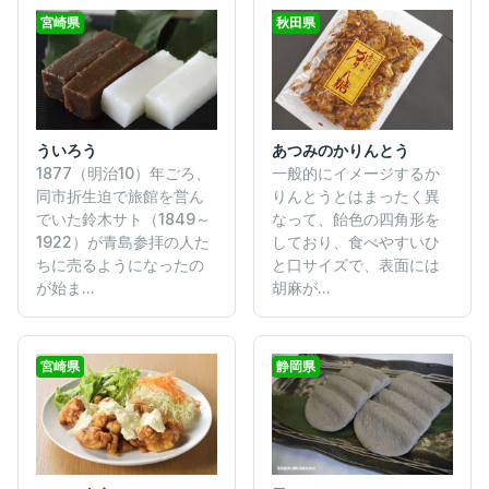
宮崎県
秋田県
ういろう
あつみのかりんとう
1877（明治10）年ごろ、
一般的にイメージするか
同市折生迫で旅館を営ん
りんとうとはまったく異
でいた鈴木サト（1849～
なって、飴色の四角形を
1922）が青島参拝の人た
しており、食べやすいひ
ちに売るようになったの
と口サイズで、表面には
が始ま...
胡麻が...
宮崎県
静岡県