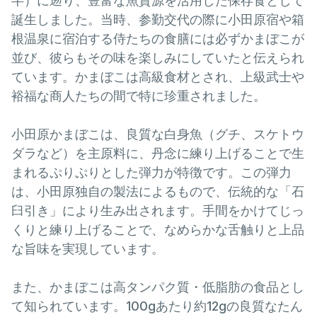
半）に遡り、豊富な魚資源を活用した保存食として
誕生しました。当時、参勤交代の際に小田原宿や箱
根温泉に宿泊する侍たちの食膳には必ずかまぼこが
並び、彼らもその味を楽しみにしていたと伝えられ
ています。かまぼこは高級食材とされ、上級武士や
裕福な商人たちの間で特に珍重されました。
小田原かまぼこは、良質な白身魚（グチ、スケトウ
ダラなど）を主原料に、丹念に練り上げることで生
まれるぷりぷりとした弾力が特徴です。この弾力
は、小田原独自の製法によるもので、伝統的な「石
臼引き」により生み出されます。手間をかけてじっ
くりと練り上げることで、なめらかな舌触りと上品
な旨味を実現しています。
また、かまぼこは高タンパク質・低脂肪の食品とし
て知られています。100gあたり約12gの良質なたん