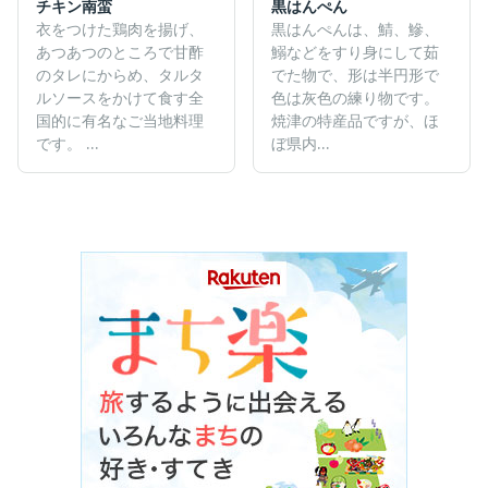
チキン南蛮
黒はんぺん
衣をつけた鶏肉を揚げ、
黒はんぺんは、鯖、鰺、
あつあつのところで甘酢
鰯などをすり身にして茹
のタレにからめ、タルタ
でた物で、形は半円形で
ルソースをかけて食す全
色は灰色の練り物です。
国的に有名なご当地料理
焼津の特産品ですが、ほ
です。 ...
ぼ県内...