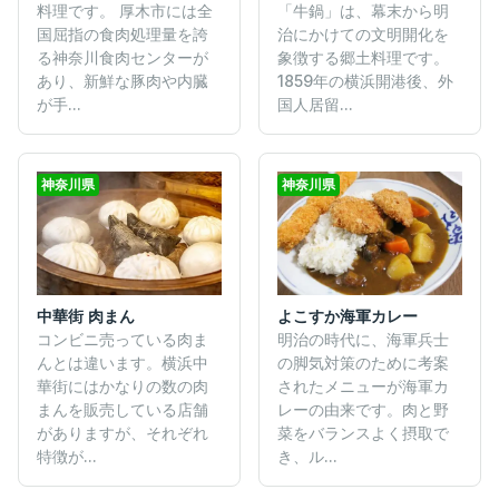
料理です。 厚木市には全
「牛鍋」は、幕末から明
国屈指の食肉処理量を誇
治にかけての文明開化を
る神奈川食肉センターが
象徴する郷土料理です。
あり、新鮮な豚肉や内臓
1859年の横浜開港後、外
が手...
国人居留...
神奈川県
神奈川県
中華街 肉まん
よこすか海軍カレー
コンビニ売っている肉ま
明治の時代に、海軍兵士
んとは違います。横浜中
の脚気対策のために考案
華街にはかなりの数の肉
されたメニューが海軍カ
まんを販売している店舗
レーの由来です。肉と野
がありますが、それぞれ
菜をバランスよく摂取で
特徴が...
き、ル...