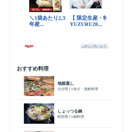
おすすめ料理
地獄蒸し
大分県 / >魚介・海鮮料理
しょっつる鍋
秋田県 / >鍋料理