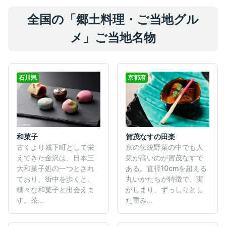
全国の「郷土料理・ご当地グル
メ」ご当地名物
石川県
京都府
和菓子
賀茂なすの田楽
古くより城下町として栄
京の伝統野菜の中でも人
えてきた金沢は、日本三
気が高いのが賀茂なすで
大和菓子処の一つとされ
ある。直径10cmを超える
ており、街中を歩くと、
丸いかたちが特徴で、実
様々な和菓子と出会えま
がしまり、ずっしりとし
す。茶...
た重み...