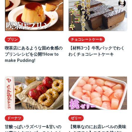
プリン
チョコレートケーキ
喫茶店にあるような固め食感の
【材料3つ】牛乳パックでわく
プリンレシピを公開!!How to
わくチョコレートケーキ
make Pudding!
ドーナツ
ゼリー
甘酸っぱいラズベリー&甘いの
【簡単なのにお店レベルの美味