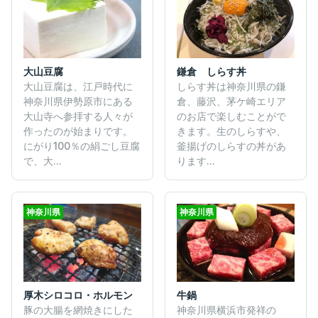
大山豆腐
鎌倉 しらす丼
大山豆腐は、江戸時代に
しらす丼は神奈川県の鎌
神奈川県伊勢原市にある
倉、藤沢、茅ケ崎エリア
大山寺へ参拝する人々が
のお店で楽しむことがで
作ったのが始まりです。
きます。生のしらすや、
にがり100％の絹ごし豆腐
釜揚げのしらすの丼があ
で、大...
ります...
神奈川県
神奈川県
厚木シロコロ・ホルモン
牛鍋
豚の大腸を網焼きにした
神奈川県横浜市発祥の