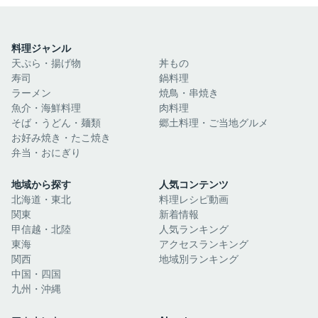
料理ジャンル
天ぷら・揚げ物
丼もの
寿司
鍋料理
ラーメン
焼鳥・串焼き
魚介・海鮮料理
肉料理
そば・うどん・麺類
郷土料理・ご当地グルメ
お好み焼き・たこ焼き
弁当・おにぎり
地域から探す
人気コンテンツ
北海道・東北
料理レシピ動画
関東
新着情報
甲信越・北陸
人気ランキング
東海
アクセスランキング
関西
地域別ランキング
中国・四国
九州・沖縄