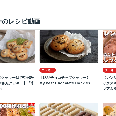
ーのレシピ動画
クッキー
クッキ
ダクッキー型で♡米粉
【絶品チョコチップクッキー】 |
【レン
マさんクッキー】「米
My Best Chocolate Cookies
ックス
..
マアム風