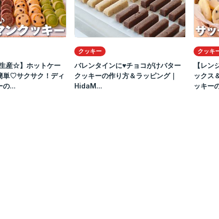
クッキー
クッキ
量生産☆】ホットケー
バレンタインに♥️チョコがけバター
【レン
簡単♡サクサク！ディ
クッキーの作り方＆ラッピング｜
ックス
...
HidaM...
ッキー