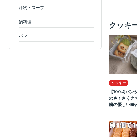
汁物・スープ
鍋料理
クッキ
パン
クッキー
【100均パン
のさくさくク
粉の優しい味わ.