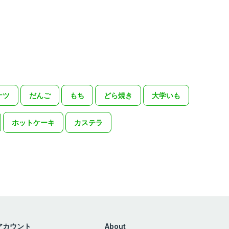
ナツ
だんご
もち
どら焼き
大学いも
ホットケーキ
カステラ
アカウント
About