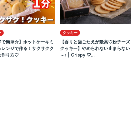
ー
クッキー
ジで簡単☆】ホットケーキミ
【香りと歯ごたえが最高♡粉チーズ
＆レンジで作る！サクサクク
クッキー】やめられない止まらない
の作り方♡
～♪ | Crispy ♡...