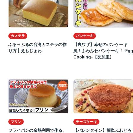
カステラ
パンケーキ
ふるっふるの台湾カステラの作
【裏ワザ】幸せのパンケーキ
り方 | えもじょわ
風！ふわふわパンケーキ！-Egg
Cooking-【友加里】
プリン
チーズケーキ
フライパンの余熱利用で作る、
【バレンタイン】簡単ふわとろ