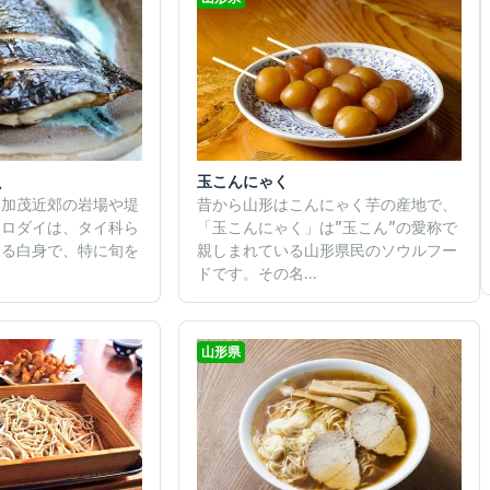
魚
玉こんにゃく
ら加茂近郊の岩場や堤
昔から山形はこんにゃく芋の産地で、
クロダイは、タイ科ら
「玉こんにゃく」は”玉こん”の愛称で
ある白身で、特に旬を
親しまれている山形県民のソウルフー
ドです。その名...
山形県