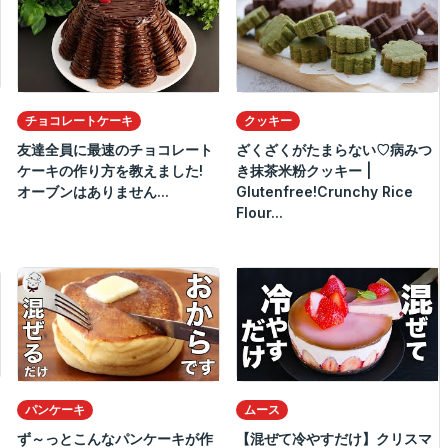
チョコレートケーキ
クッキー
友達全員に最速のチョコレート
ざくざくがたまらない♡病みつ
ケーキの作り方を教えました!
き抹茶米粉クッキー |
オーブンはありません...
Glutenfree!Crunchy Rice
Flour...
パンケーキ
ムース
ず～っとこんなパンケーキが作
【混ぜて冷やすだけ】クリスマ