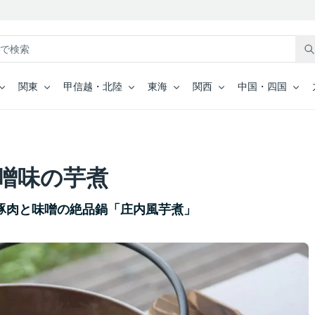
関東
甲信越・北陸
東海
関西
中国・四国
噌味の芋煮
豚肉と味噌の絶品鍋「庄内風芋煮」