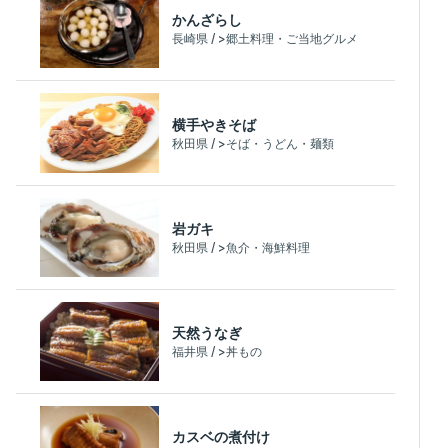
かんざらし
長崎県 / >郷土料理・ご当地グルメ
横手やきそば
秋田県 / >そば・うどん・麺類
岩ガキ
秋田県 / >魚介・海鮮料理
天然うなぎ
福井県 / >丼もの
カスベの煮付け