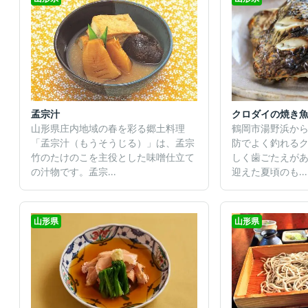
孟宗汁
クロダイの焼き
山形県庄内地域の春を彩る郷土料理
鶴岡市湯野浜か
「孟宗汁（もうそうじる）」は、孟宗
防でよく釣れる
竹のたけのこを主役とした味噌仕立て
しく歯ごたえが
の汁物です。​孟宗...
迎えた夏頃のも...
山形県
山形県