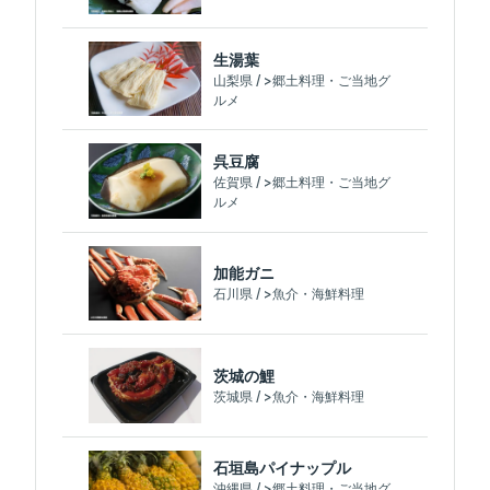
生湯葉
山梨県 / >郷土料理・ご当地グ
ルメ
呉豆腐
佐賀県 / >郷土料理・ご当地グ
ルメ
加能ガニ
石川県 / >魚介・海鮮料理
茨城の鯉
茨城県 / >魚介・海鮮料理
石垣島パイナップル
沖縄県 / >郷土料理・ご当地グ