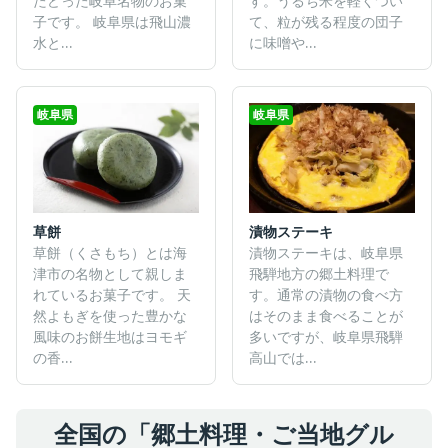
たどった岐阜名物のお菓
す。うるち米を軽くつい
子です。 岐阜県は飛山濃
て、粒が残る程度の団子
水と...
に味噌や...
岐阜県
岐阜県
草餅
漬物ステーキ
草餅（くさもち）とは海
漬物ステーキは、岐阜県
津市の名物として親しま
飛騨地方の郷土料理で
れているお菓子です。 天
す。通常の漬物の食べ方
然よもぎを使った豊かな
はそのまま食べることが
風味のお餅生地はヨモギ
多いですが、岐阜県飛騨
の香...
高山では...
全国の「郷土料理・ご当地グル