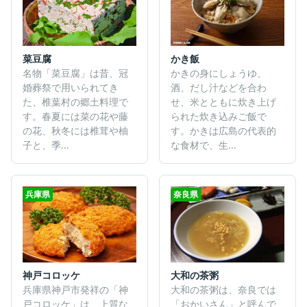
菜豆腐
かき飯
名物「菜豆腐」は昔、冠
かきの身にしょうゆ、
婚葬祭で用いられてき
酒、だし汁などを合わ
た、椎葉村の郷土料理で
せ、米とともに炊き上げ
す。春夏には菜の花や藤
られた炊き込みご飯で
の花、秋冬には椎茸や柚
す。かきは広島の代表的
子と、季...
な食材で、生...
兵庫県
奈良県
大和の茶粥
神戸コロッケ
大和の茶粥は、奈良では
兵庫県神戸市発祥の「神
「おかいさん」と呼んで
戸コロッケ」は、上質な