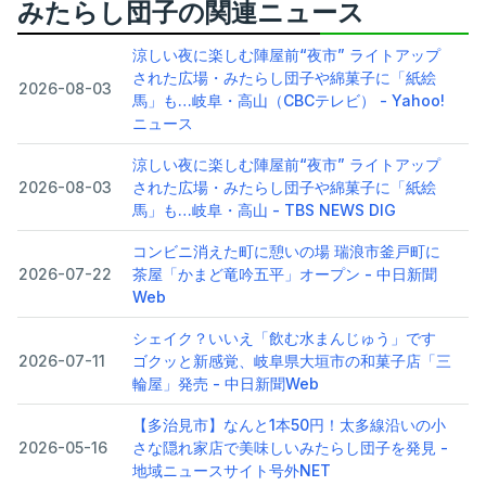
みたらし団子の関連ニュース
涼しい夜に楽しむ陣屋前“夜市” ライトアップ
された広場・みたらし団子や綿菓子に「紙絵
2026-08-03
馬」も…岐阜・高山（CBCテレビ） - Yahoo!
ニュース
涼しい夜に楽しむ陣屋前“夜市” ライトアップ
2026-08-03
された広場・みたらし団子や綿菓子に「紙絵
馬」も…岐阜・高山 - TBS NEWS DIG
コンビニ消えた町に憩いの場 瑞浪市釜戸町に
2026-07-22
茶屋「かまど竜吟五平」オープン - 中日新聞
Web
シェイク？いいえ「飲む水まんじゅう」です
2026-07-11
ゴクッと新感覚、岐阜県大垣市の和菓子店「三
輪屋」発売 - 中日新聞Web
【多治見市】なんと1本50円！太多線沿いの小
2026-05-16
さな隠れ家店で美味しいみたらし団子を発見 -
地域ニュースサイト号外NET