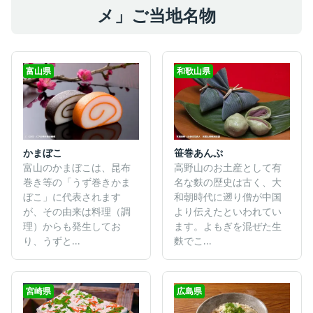
メ」ご当地名物
富山県
和歌山県
かまぼこ
笹巻あんぷ
富山のかまぼこは、昆布
高野山のお土産として有
巻き等の「うず巻きかま
名な麩の歴史は古く、大
ぼこ」に代表されます
和朝時代に遡り僧が中国
が、その由来は料理（調
より伝えたといわれてい
理）からも発生してお
ます。よもぎを混ぜた生
り、うずと...
麩でこ...
宮崎県
広島県