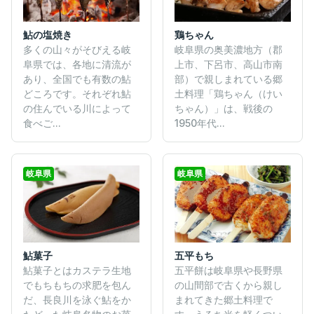
鮎の塩焼き
鶏ちゃん
多くの山々がそびえる岐
岐阜県の奥美濃地方（郡
阜県では、各地に清流が
上市、下呂市、高山市南
あり、全国でも有数の鮎
部）で親しまれている郷
どころです。それぞれ鮎
土料理「鶏ちゃん（けい
の住んでいる川によって
ちゃん）」は、戦後の
食べご...
1950年代...
岐阜県
岐阜県
鮎菓子
五平もち
鮎菓子とはカステラ生地
五平餅は岐阜県や長野県
でもちもちの求肥を包ん
の山間部で古くから親し
だ、長良川を泳ぐ鮎をか
まれてきた郷土料理で