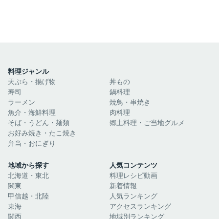
料理ジャンル
天ぷら・揚げ物
丼もの
寿司
鍋料理
ラーメン
焼鳥・串焼き
魚介・海鮮料理
肉料理
そば・うどん・麺類
郷土料理・ご当地グルメ
お好み焼き・たこ焼き
弁当・おにぎり
地域から探す
人気コンテンツ
北海道・東北
料理レシピ動画
関東
新着情報
甲信越・北陸
人気ランキング
東海
アクセスランキング
関西
地域別ランキング