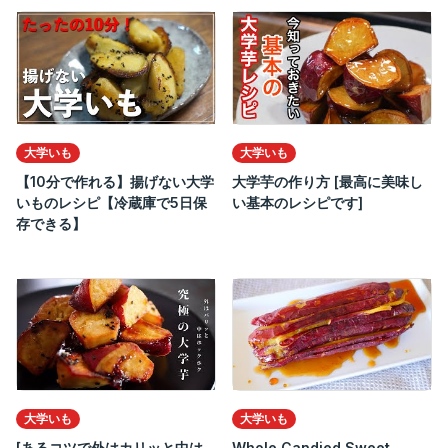
大学いも
大学いも
【10分で作れる】揚げない大学
大学芋の作り方 [最高に美味し
いものレシピ【冷蔵庫で5日保
い基本のレシピです]
存できる】
大学いも
大学いも
[あるコツで外はカリッと中は
Whole Candied Sweet