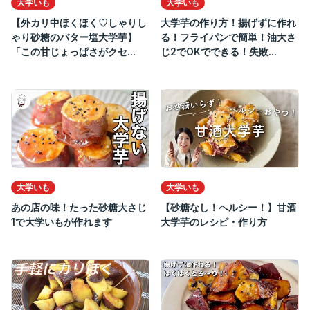
大学いも
大学いも
【外カリ中ほくほく♡しゃりし
大学芋の作り方！揚げずに作れ
ゃり砂糖のバター塩大学芋】
る！フライパンで簡単！油大さ
「この甘じょっぱさがクセ...
じ2でOKでできる！失敗...
大学いも
大学いも
あの店の味！たった砂糖大さじ
【砂糖なし！ヘルシー！】甘酒
1で大学いもが作れます
大学芋のレシピ・作り方