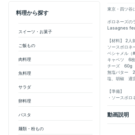
東京・四ツ谷
料理から探す
ボロネーズの
Lasagnes feu
スイーツ・お菓子
【材料】 2人
ご飯もの
ソースボロネー
ベシャメル（#3
肉料理
キャベツ 6
チーズ 60g
無塩バター 2
魚料理
塩、胡椒 適
サラダ
【準備】
・ソースボロネーズ
卵料理
動画説明
パスタ
麺類・粉もの