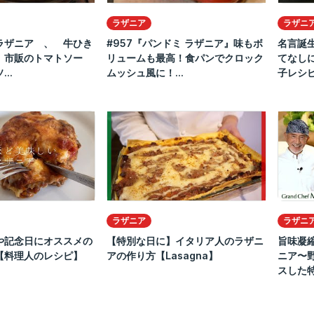
ラザニア
ラザニ
ラザニア 、 牛ひき
#957『パンドミ ラザニア』味もボ
名言誕
、市販のトマトソー
リュームも最高！食パンでクロック
てなしに
..
ムッシュ風に！...
子レシピ
ラザニア
ラザニ
や記念日にオススメの
【特別な日に】イタリア人のラザニ
旨味凝
【料理人のレシピ】
アの作り方【Lasagna】
ニア〜
スした特