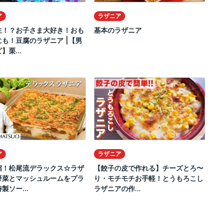
ア
ラザニア
生！？お子さま大好き！おも
基本のラザニア
も！豆腐のラザニア |【男
】栗...
ア
ラザニア
縮！松尾流デラックス☆ラザ
【餃子の皮で作れる】チーズとろ〜
野菜とマッシュルームをプラ
り・モチモチお手軽！とうもろこし
製ソー...
ラザニアの作...