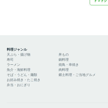
トマトク
料理ジャンル
天ぷら・揚げ物
丼もの
寿司
鍋料理
ラーメン
焼鳥・串焼き
魚介・海鮮料理
肉料理
そば・うどん・麺類
郷土料理・ご当地グルメ
お好み焼き・たこ焼き
弁当・おにぎり