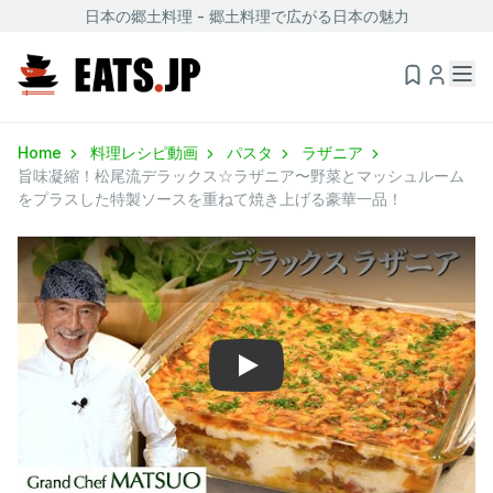
日本の郷土料理 - 郷土料理で広がる日本の魅力
Home
料理レシピ動画
パスタ
ラザニア
旨味凝縮！松尾流デラックス☆ラザニア〜野菜とマッシュルーム
をプラスした特製ソースを重ねて焼き上げる豪華一品！
Play