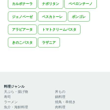
カルボナーラ
ナポリタン
ペペロンチーノ
ジェノベーゼ
ペスカトーレ
ボンゴレ
アラビアータ
トマトクリームパスタ
きのこパスタ
ラザニア
料理ジャンル
天ぷら・揚げ物
丼もの
寿司
鍋料理
ラーメン
焼鳥・串焼き
魚介・海鮮料理
肉料理