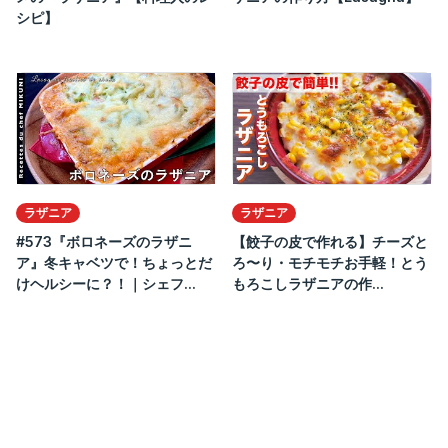
シピ】
ラザニア
ラザニア
#573『ボロネーズのラザニ
【餃子の皮で作れる】チーズと
ア』冬キャベツで！ちょっとだ
ろ〜り・モチモチお手軽！とう
けヘルシーに？！｜シェフ...
もろこしラザニアの作...