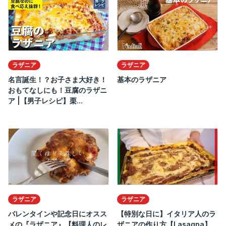
ラザニア
ラザニア
名言誕生！？お子さま大好き！
基本のラザニア
おもてなしにも！豆腐のラザニ
ア |【男子レシピ】栗...
ラザニア
ラザニア
バレンタインや記念日にオスス
【特別な日に】イタリア人のラ
メの『ラザニア』【料理人のレ
ザニアの作り方【Lasagna】