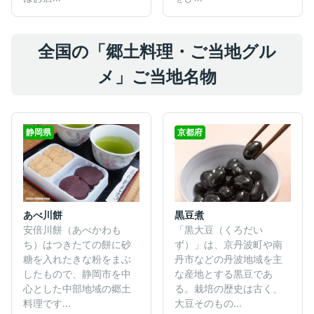
全国の「郷土料理・ご当地グル
メ」ご当地名物
静岡県
京都府
あべ川餅
黒豆煮
安倍川餅（あべかわも
「黒大豆（くろだい
ち）はつきたての餅に砂
ず）」は、京丹波町や南
糖を入れたきな粉をまぶ
丹市などの丹波地域を主
したもので、静岡市を中
な産地とする黒豆であ
心とした中部地域の郷土
る。栽培の歴史は古く、
料理です...
大豆そのもの...