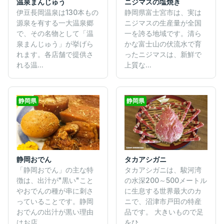
温泉まんじゅう
ニジマスの塩焼き
伊豆長岡温泉は130本もの
静岡県富士宮市は、実は
源泉を有する一大温泉郷
ニジマスの生産量が全国
で、その名物として「温
一を誇る地域です。清ら
泉まんじゅう」が挙げら
かな富士山の伏流水で育
れます。各店舗で提供さ
ったニジマスは、新鮮で
れる温...
上質な...
静岡県
静岡県
静岡おでん
タカアシガニ
「静岡おでん」の主な特
タカアシガニは、駿河湾
徴は、出汁が"黒い"こと
の水深200～500メートル
やおでんの種が串に刺さ
に生息する世界最大のカ
っていることです。静岡
ニで、沼津市戸田の特産
おでんの出汁が黒い理由
品です。 大きいもので足
はお店...
をひ...