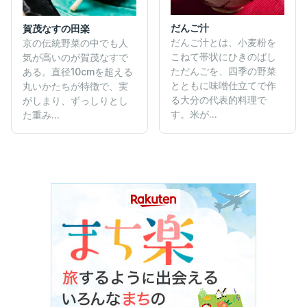
だんご汁
賀茂なすの田楽
だんご汁とは、小麦粉を
京の伝統野菜の中でも人
こねて帯状にひきのばし
気が高いのが賀茂なすで
ただんごを、四季の野菜
ある。直径10cmを超える
とともに味噌仕立てで作
丸いかたちが特徴で、実
る大分の代表的料理で
がしまり、ずっしりとし
す。米が...
た重み...