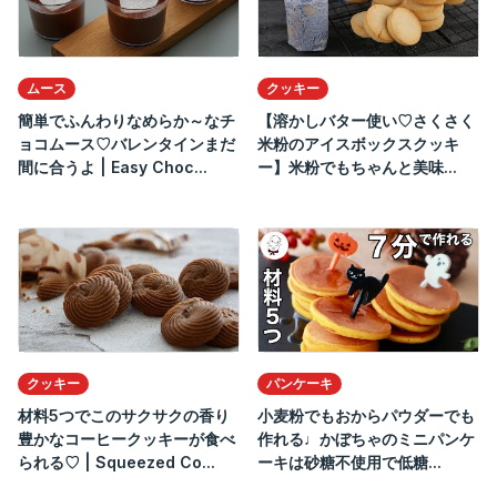
ムース
クッキー
簡単でふんわりなめらか～なチ
【溶かしバター使い♡さくさく
ョコムース♡バレンタインまだ
米粉のアイスボックスクッキ
間に合うよ | Easy Choc...
ー】米粉でもちゃんと美味...
クッキー
パンケーキ
材料5つでこのサクサクの香り
小麦粉でもおからパウダーでも
豊かなコーヒークッキーが食べ
作れる♩かぼちゃのミニパンケ
られる♡ | Squeezed Co...
ーキは砂糖不使用で低糖...