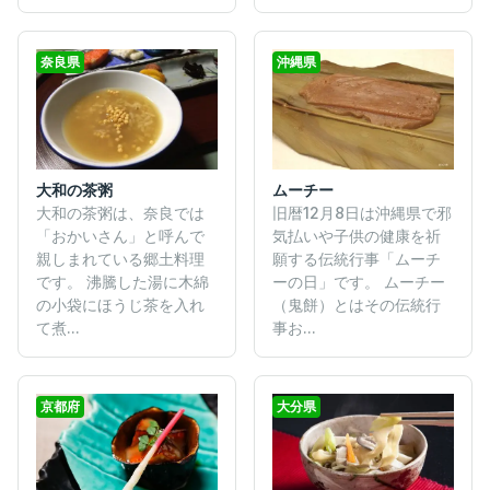
奈良県
沖縄県
大和の茶粥
ムーチー
大和の茶粥は、奈良では
旧暦12月8日は沖縄県で邪
「おかいさん」と呼んで
気払いや子供の健康を祈
親しまれている郷土料理
願する伝統行事「ムーチ
です。 沸騰した湯に木綿
ーの日」です。 ムーチー
の小袋にほうじ茶を入れ
（鬼餅）とはその伝統行
て煮...
事お...
京都府
大分県