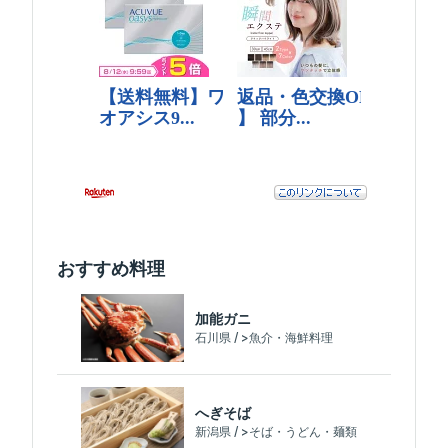
おすすめ料理
加能ガニ
石川県 / >魚介・海鮮料理
へぎそば
新潟県 / >そば・うどん・麺類