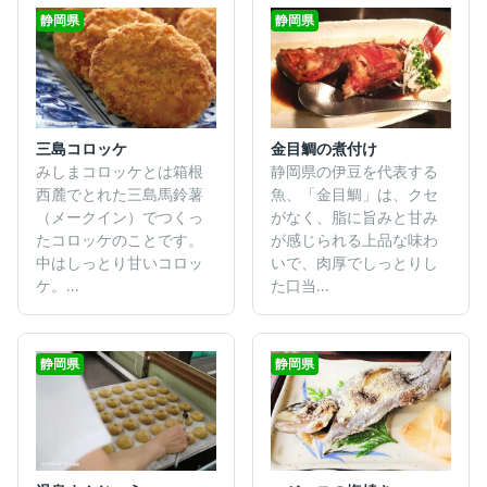
静岡県
静岡県
三島コロッケ
金目鯛の煮付け
みしまコロッケとは箱根
静岡県の伊豆を代表する
西麓でとれた三島馬鈴薯
魚、「金目鯛」は、クセ
（メークイン）でつくっ
がなく、脂に旨みと甘み
たコロッケのことです。
が感じられる上品な味わ
中はしっとり甘いコロッ
いで、肉厚でしっとりし
ケ。...
た口当...
静岡県
静岡県