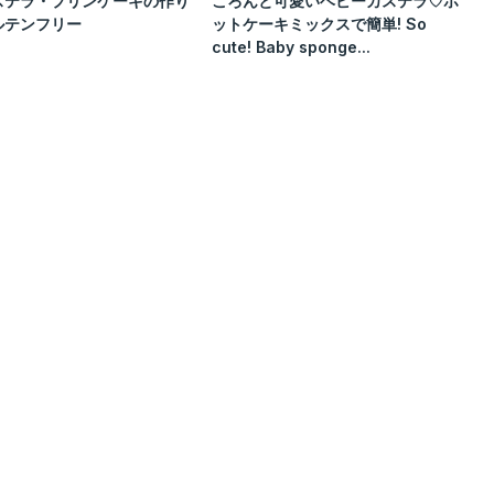
ステラ・プリンケーキの作り
ころんと可愛いベビーカステラ♡ホ
ルテンフリー
ットケーキミックスで簡単! So
cute! Baby sponge...