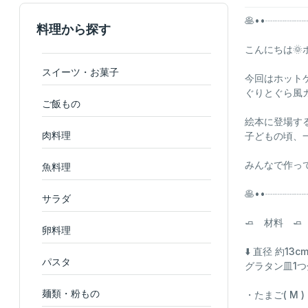
🥞••┈┈┈
料理から探す
こんにちは🌞
スイーツ・お菓子
今回はホット
ぐりとぐら風カ
ご飯もの
絵本に登場する憧
肉料理
子どもの頃、
みんなで作って
魚料理
🥞••┈┈┈
サラダ
🧈 材料 🧈
卵料理
⬇️ 直径 約13c
パスタ
グラタン皿1
麺類・粉もの
・たまご( M ) .