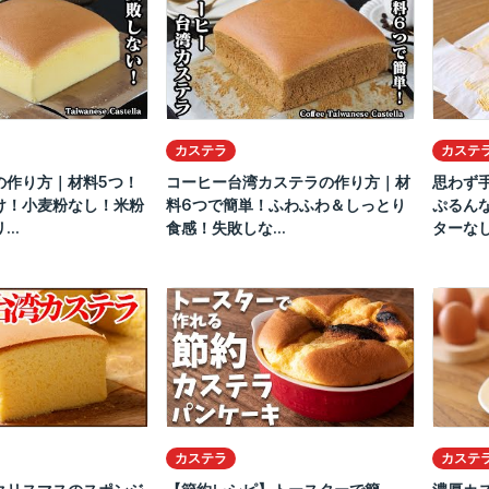
カステラ
カステ
の作り方｜材料5つ！
コーヒー台湾カステラの作り方｜材
思わず
け！小麦粉なし！米粉
料6つで簡単！ふわふわ＆しっとり
ぷるん
..
食感！失敗しな...
ターなし｜
カステラ
カステ