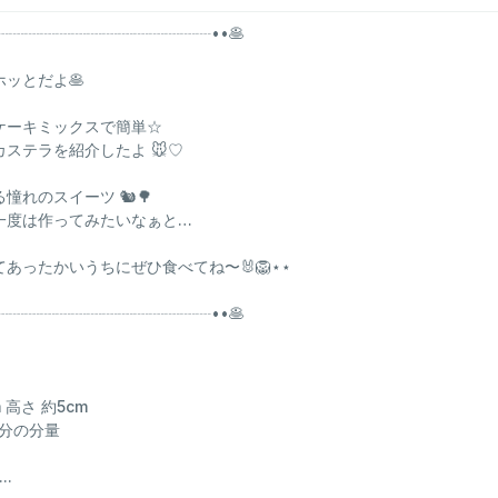
┈┈┈┈┈┈┈┈┈┈┈┈┈┈┈••🥞
ホッとだよ🥞
ケーキミックスで簡単☆
ステラを紹介したよ 🐭♡
れのスイーツ 🐿️🌳
一度は作ってみたいなぁと…
あったかいうちにぜひ食べてね〜🐰🦁⋆⋆
┈┈┈┈┈┈┈┈┈┈┈┈┈┈┈••🥞
m 高さ 約5cm
つ分の分量
..