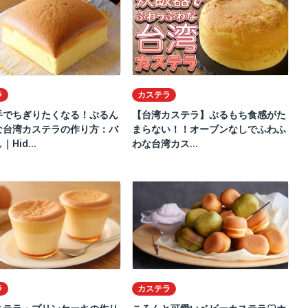
ラ
カステラ
手でちぎりたくなる！ぷるん
【台湾カステラ】ぷるもち食感がた
な台湾カステラの作り方：バ
まらない！！オーブンなしでふわふ
Hid...
わな台湾カス...
ラ
カステラ