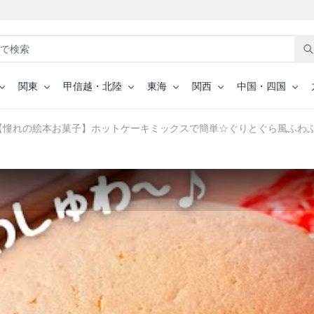
関東
甲信越・北陸
東海
関西
中国・四国
【憧れの絵本お菓子】ホットケーキミックスで簡単☆ぐりとぐら風ふわふ