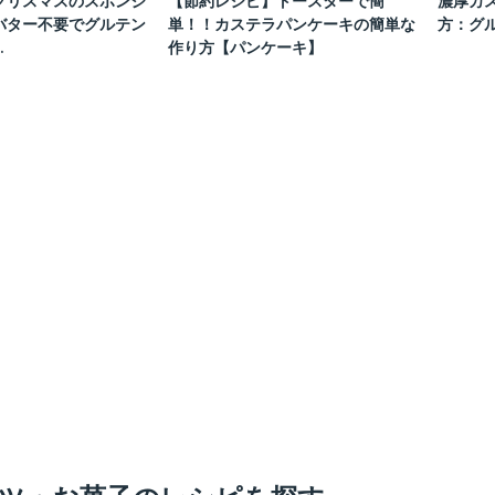
クリスマスのスポンジ
【節約レシピ】トースターで簡
濃厚カ
バター不要でグルテン
単！！カステラパンケーキの簡単な
方：グ
.
作り方【パンケーキ】