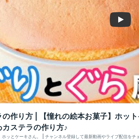
Play
ラの作り方 | 【憧れの絵本お菓子】ホッ
わカステラの作り方♪
：
ホッとケーキさん。
| チャンネル登録して最新動画やライブ配信をチ