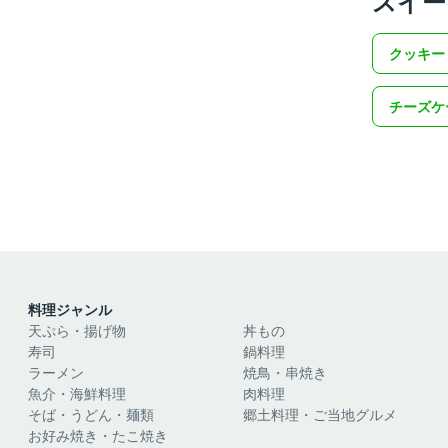
スイー
クッキー
チーズケ
料理ジャンル
天ぷら・揚げ物
丼もの
寿司
鍋料理
ラーメン
焼鳥・串焼き
魚介・海鮮料理
肉料理
そば・うどん・麺類
郷土料理・ご当地グルメ
お好み焼き・たこ焼き