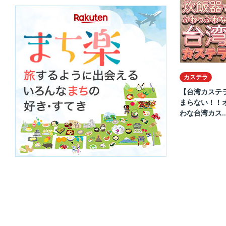
カステラ
【台湾カステ
まらない！！
わな台湾カス..