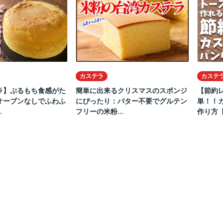
カステラ
カステ
ラ】ぷるもち食感がた
簡単に出来るクリスマスのスポンジ
【節約
オーブンなしでふわふ
にぴったり：バター不要でグルテン
単！！
.
フリーの米粉...
作り方