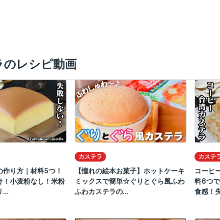
ラのレシピ動画
カステラ
カステ
の作り方｜材料5つ！
【憧れの絵本お菓子】ホットケーキ
コーヒ
け！小麦粉なし！米粉
ミックスで簡単☆ぐりとぐら風ふわ
料6つ
..
ふわカステラの...
食感！失