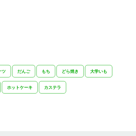
ナツ
だんご
もち
どら焼き
大学いも
ホットケーキ
カステラ