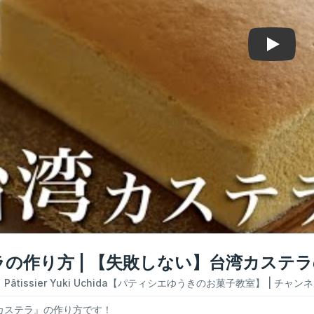
Play
の作り方 | 【失敗しない】台湾カステ
：
Pâtissier Yuki Uchida【パティシエゆうきのお菓子教室】
| チャン
カステラ』の作り方です！