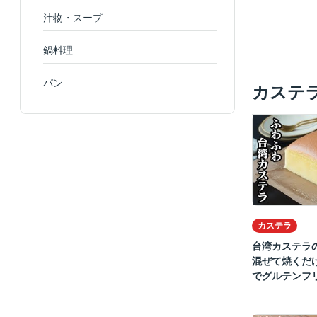
汁物・スープ
鍋料理
パン
カステ
カステラ
台湾カステラ
混ぜて焼くだ
でグルテンフリ.