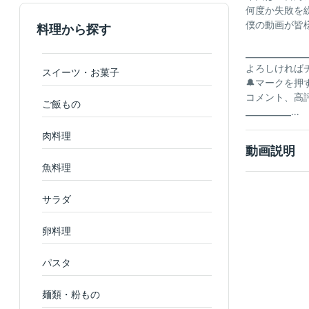
何度か失敗を
僕の動画が皆
料理から探す
_______________
よろしければ
スイーツ・お菓子
🔔マークを
コメント、高
ご飯もの
___________...
肉料理
動画説明
魚料理
サラダ
卵料理
パスタ
麺類・粉もの