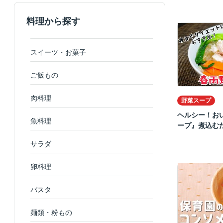
料理から探す
スイーツ・お菓子
ご飯もの
肉料理
野菜スープ
ヘルシー！お
魚料理
ープ』煮込む
サラダ
卵料理
パスタ
麺類・粉もの