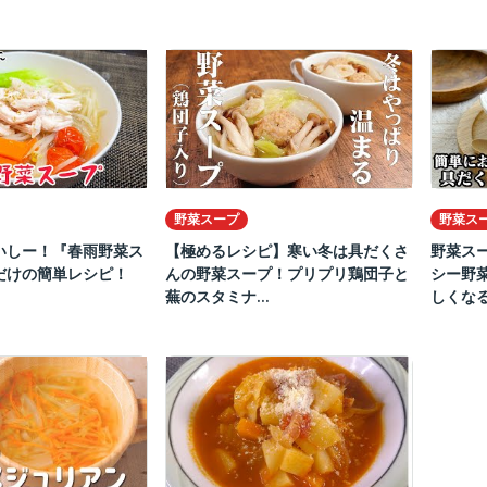
野菜スープ
野菜ス
いしー！『春雨野菜ス
【極めるレシピ】寒い冬は具だくさ
野菜ス
だけの簡単レシピ！
んの野菜スープ！プリプリ鶏団子と
シー野
蕪のスタミナ...
しくなる