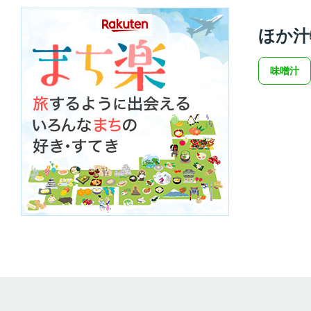
ほか汁
味噌汁