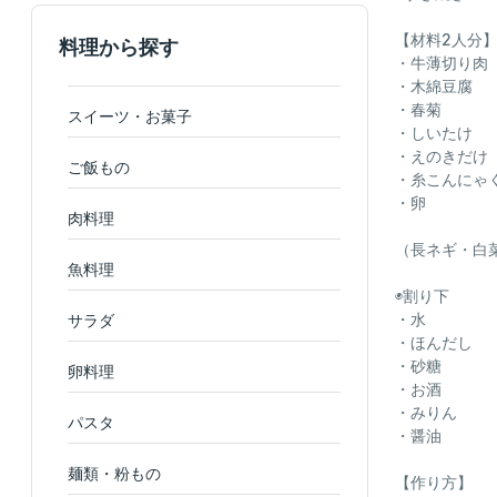
【材料2人分
料理から探す
・牛薄切り肉
・木綿豆腐
・春菊
スイーツ・お菓子
・しいたけ
・えのきだけ
ご飯もの
・糸こんにゃく
・卵 
肉料理
（長ネギ・白
魚料理
◉割り下
・水 2
サラダ
・ほんだし
・砂糖 
卵料理
・お酒 1
・みりん 
パスタ
・醤油 1
麺類・粉もの
【作り方】