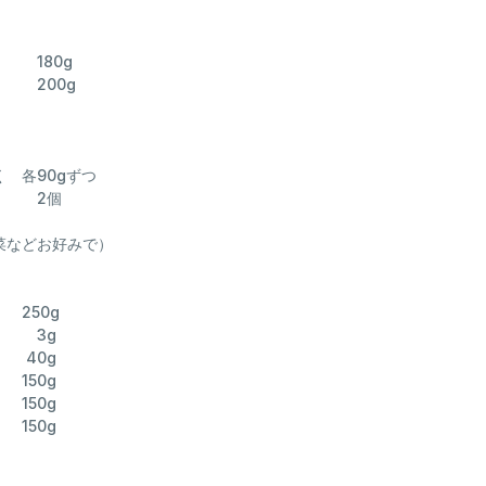
】
 180g
 200g
 各90gずつ
2個
菜などお好みで）
50g
 3g
40g
50g
150g
50g