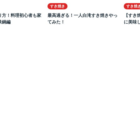
すき焼き
すき焼
り方！料理初心者も家
最高過ぎる！一人白滝すき焼きやっ
【すき焼
鉄鍋編
てみた！
に美味