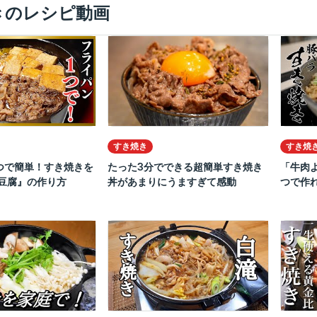
きのレシピ動画
すき焼き
すき焼
つで簡単！すき焼きを
たった3分でできる超簡単すき焼き
「牛肉
肉豆腐』の作り方
丼があまりにうますぎて感動
つで作