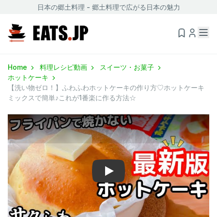
日本の郷土料理 - 郷土料理で広がる日本の魅力
Home
料理レシピ動画
スイーツ・お菓子
ホットケーキ
【洗い物ゼロ！】ふわふわホットケーキの作り方♡ホットケーキ
ミックスで簡単♪これが1番楽に作る方法☆
Play