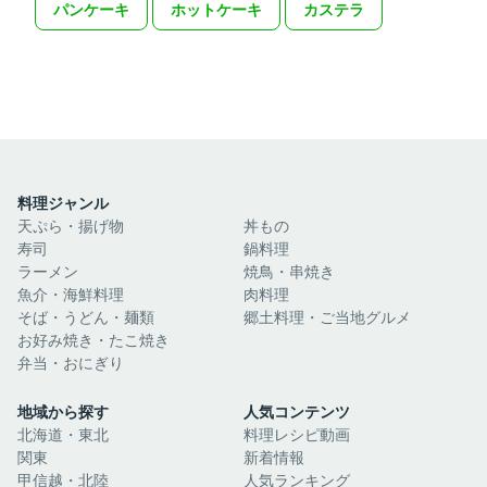
パンケーキ
ホットケーキ
カステラ
料理ジャンル
天ぷら・揚げ物
丼もの
寿司
鍋料理
ラーメン
焼鳥・串焼き
魚介・海鮮料理
肉料理
そば・うどん・麺類
郷土料理・ご当地グルメ
お好み焼き・たこ焼き
弁当・おにぎり
地域から探す
人気コンテンツ
北海道・東北
料理レシピ動画
関東
新着情報
甲信越・北陸
人気ランキング