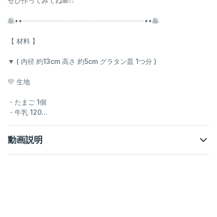
ぜひ作ってみてね🥞𓌉𓇋
🥞••┈┈┈┈┈┈┈┈┈┈┈┈┈┈┈┈┈┈••🥞
【 材料 】
▼ ( 内径 約13cm 高さ 約5cm グラタン皿 1つ分 )
💛 生地
・たまご 1個
・牛乳 120...
動画説明