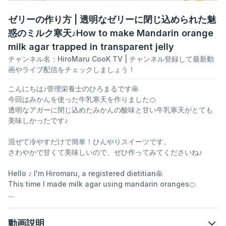
ゼリーの作り方 | 透明なゼリーに閉じ込められた魅
惑のミルク寒天♪How to make Mandarin orange
milk agar trapped in transparent jelly
チャンネル名：
HiroMaru CooK TV
| チャンネル登録して最新動
画やライブ配信をチェックしましょう！
こんにちは♪管理栄養士のひろまるです🥞
今回はみかんを使った牛乳寒天を作りました🍊
透明なアガーに閉じ込めたみかんの酸味と甘い牛乳寒天がとても
美味しかったです♪
混ぜて冷やすだけで簡単！ひんやりスイーツです。
さわやかで甘くて美味しいので、ぜひ作ってみてくださいね♪
Hello ♪ I'm Hiromaru, a registered dietitian🥞
This time I made milk agar using mandarin oranges🍊
...
動画説明