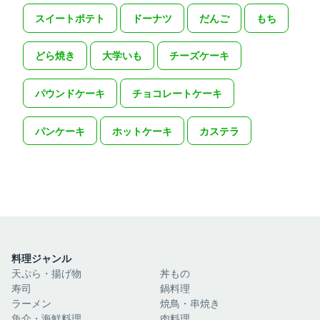
スイートポテト
ドーナツ
だんご
もち
どら焼き
大学いも
チーズケーキ
パウンドケーキ
チョコレートケーキ
パンケーキ
ホットケーキ
カステラ
料理ジャンル
天ぷら・揚げ物
丼もの
寿司
鍋料理
ラーメン
焼鳥・串焼き
魚介・海鮮料理
肉料理