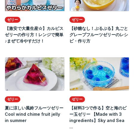
ゼリー
ゼリー
【激安で大量生産☆】カルピス
【砂糖なし！ぷるぷる】丸ごと
ゼリーの作り方！レンジで簡単
グレープフルーツゼリーのレシ
♪まぜて冷やすだけ！
ピ・作り方
ゼリー
ゼリー
夏に涼しい風鈴フルーツゼリー
【材料3つで作る】空と海のビ
Cool wind chime fruit jelly
ー玉ゼリー 【Made with 3
in summer
ingredients】Sky and Sea
...