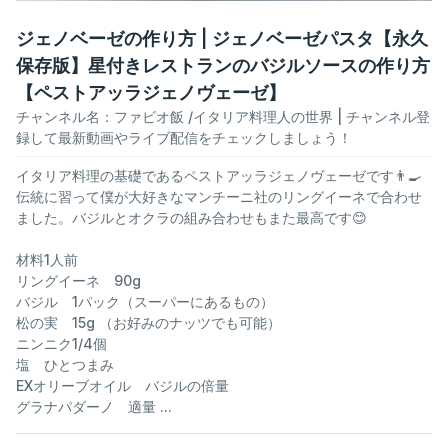
ジェノベーゼの作り方 | ジェノベーゼパスタ【永久
保存版】星付きレストランのバジルソースの作り方
【ペストアッラジェノヴェーゼ】
チャンネル名：
ファビオ飯 /イタリア料理人の世界
| チャンネル登
録して最新動画やライブ配信をチェックしましょう！
イタリア料理の基礎であるペストアッラジェノヴェーゼです👨‍🍳
伝統に習って僕が大好きなマンチーニ社のリングイーネで合わせ
ました。バジルとオクラの組み合わせもまた最高です😊
材料1人前
リングイーネ 90g
バジル 1パック（スーパーにあるもの）
松の実 15g （お好みのナッツでも可能）
ニンニク1/4個
塩 ひとつまみ
EXオリーブオイル バジルの倍量
グラナパダーノ 適量 ...