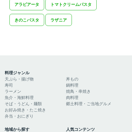
アラビアータ
トマトクリームパスタ
きのこパスタ
ラザニア
料理ジャンル
天ぷら・揚げ物
丼もの
寿司
鍋料理
ラーメン
焼鳥・串焼き
魚介・海鮮料理
肉料理
そば・うどん・麺類
郷土料理・ご当地グルメ
お好み焼き・たこ焼き
弁当・おにぎり
地域から探す
人気コンテンツ