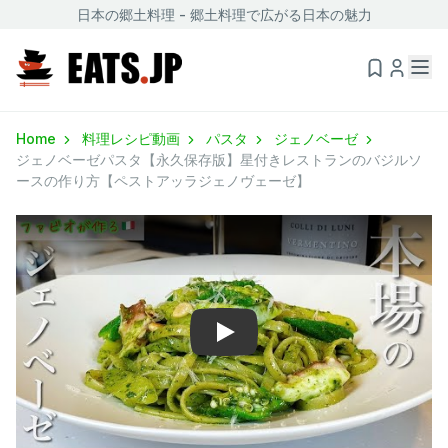
日本の郷土料理 - 郷土料理で広がる日本の魅力
Home
料理レシピ動画
パスタ
ジェノベーゼ
ジェノベーゼパスタ【永久保存版】星付きレストランのバジルソ
ースの作り方【ペストアッラジェノヴェーゼ】
Play